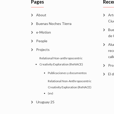
Pages
Rece
About
Art
Ciu
Buenas Noches Tierra
Bue
e-Motion
de 
People
Alu
Projects
rec
cal
Relational Non-anthropocentric
Creativity Exploration (ReNACE)
Pro
Publicaciones y documentos
El d
Relational Non-Anthropocentric
Creativity Exploration (ReNACE)
(ev)
Uruguay 25