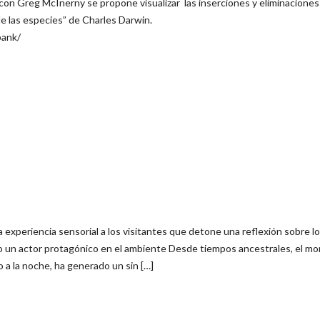
on Greg McInerny se propone visualizar las inserciones y eliminaciones
 de las especies” de Charles Darwin.
bank/
 experiencia sensorial a los visitantes que detone una reflexión sobre l
como un actor protagónico en el ambiente Desde tiempos ancestrales, el 
o a la noche, ha generado un sin […]